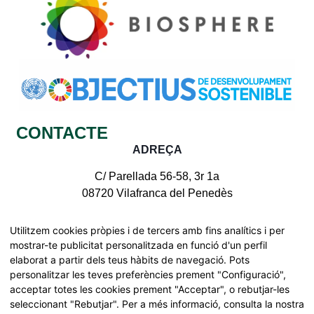
CONTACTE
ADREÇA
C/ Parellada 56-58, 3r 1a
08720 Vilafranca del Penedès
CONTACTE AMB NOSALTRES
Utilitzem cookies pròpies i de tercers amb fins analítics i per
mostrar-te publicitat personalitzada en funció d'un perfil
elaborat a partir dels teus hàbits de navegació. Pots
personalitzar les teves preferències prement "Configuració",
acceptar totes les cookies prement "Acceptar", o rebutjar-les
Tots els drets reservats | © Pinnae 2026
seleccionant "Rebutjar". Per a més informació, consulta la nostra
Declaració d'accessibilitat