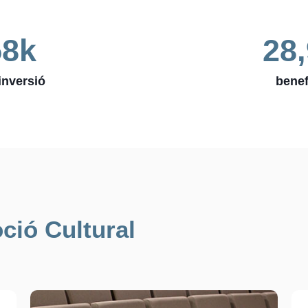
58
k 
28
inversió
benef
ció Cultural