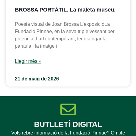
BROSSA PORTÀTIL. La maleta museu.
Poesia visual de Joan Brossa L’exposicióLa
Fundació Pinnae, en la seva triple vessant per
potenciar l’art contemporani, fer dialogar la
paraula i la imatge i
Llegir més »
21 de maig de 2026
BUTLLETÍ DIGITAL
Vols rebre informació de la Fundació Pinnae? Omple