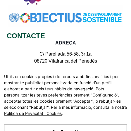
CONTACTE
ADREÇA
C/ Parellada 56-58, 3r 1a
08720 Vilafranca del Penedès
CONTACTE AMB NOSALTRES
Utilitzem cookies pròpies i de tercers amb fins analítics i per
mostrar-te publicitat personalitzada en funció d'un perfil
elaborat a partir dels teus hàbits de navegació. Pots
personalitzar les teves preferències prement "Configuració",
acceptar totes les cookies prement "Acceptar", o rebutjar-les
Tots els drets reservats | © Pinnae 2026
seleccionant "Rebutjar". Per a més informació, consulta la nostra
Declaració d'accessibilitat
Política de Privacitat i Cookies
.
Mapa web
Cerca