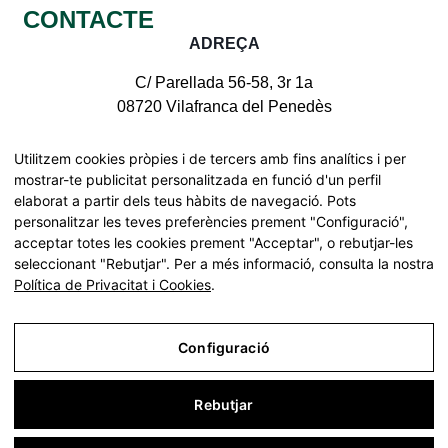
CONTACTE
ADREÇA
C/ Parellada 56-58, 3r 1a
08720 Vilafranca del Penedès
CONTACTE AMB NOSALTRES
Utilitzem cookies pròpies i de tercers amb fins analítics i per
mostrar-te publicitat personalitzada en funció d'un perfil
elaborat a partir dels teus hàbits de navegació. Pots
personalitzar les teves preferències prement "Configuració",
acceptar totes les cookies prement "Acceptar", o rebutjar-les
Tots els drets reservats | © Pinnae 2026
seleccionant "Rebutjar". Per a més informació, consulta la nostra
Declaració d'accessibilitat
Política de Privacitat i Cookies
.
Mapa web
Cerca
Configuració
Rebutjar
Avís Legal
Política de Privacitat i Cookies