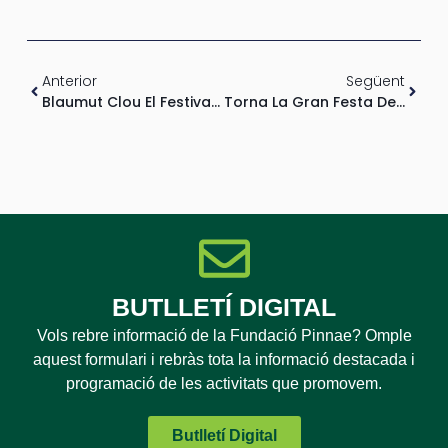
Anterior
Següent
Blaumut Clou El Festival De Música I Veu 2016 De Vilafranca Del Penedès
Torna La Gran Festa Del Piano Amb El 46è Concurs De Joves Intèrprets De Piano De Catalunya
BUTLLETÍ DIGITAL
Vols rebre informació de la Fundació Pinnae? Omple
aquest formulari i rebràs tota la informació destacada i
programació de les activitats que promovem.
Butlletí Digital