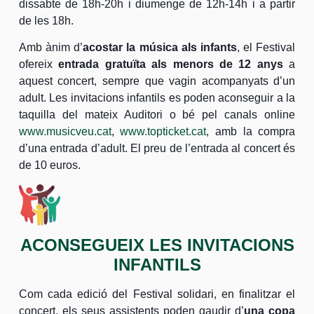
dissabte de 18h-20h i diumenge de 12h-14h i a partir
de les 18h.
Amb ànim d’
acostar la música als infants
, el Festival
ofereix
entrada gratuïta als menors de 12 anys
a
aquest concert, sempre que vagin acompanyats d’un
adult. Les invitacions infantils es poden aconseguir a la
taquilla del mateix Auditori o bé pel canals online
www.musicveu.cat
,
www.topticket.cat
, amb la compra
d’una entrada d’adult. El preu de l’entrada al concert és
de 10 euros.
ACONSEGUEIX LES INVITACIONS
INFANTILS
Com cada edició del Festival solidari, en finalitzar el
concert, els seus assistents poden gaudir d’
una copa