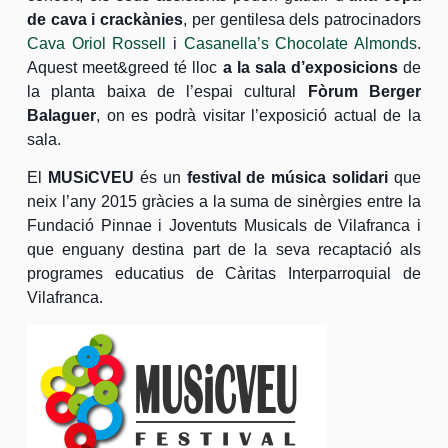
de cava i crackànies
, per gentilesa dels patrocinadors
Cava Oriol Rossell
i
Casanella’s Chocolate Almonds
.
Aquest meet&greed té lloc
a la sala d’exposicions
de
la planta baixa de l’espai cultural
Fòrum Berger
Balaguer
, on es podrà visitar l’exposició actual de la
sala.
El
MUSiCVEU
és un
festival de música solidari
que
neix l’any 2015 gràcies a la suma de sinèrgies entre la
Fundació Pinnae i Joventuts Musicals de Vilafranca i
que enguany destina part de la seva recaptació als
programes educatius de Càritas Interparroquial de
Vilafranca.