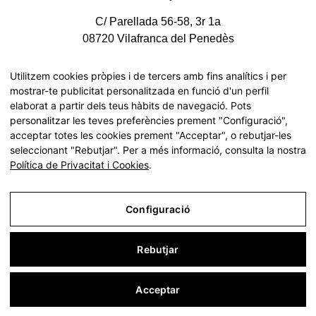
C/ Parellada 56-58, 3r 1a
08720 Vilafranca del Penedès
CONTACTE AMB NOSALTRES
Utilitzem cookies pròpies i de tercers amb fins analítics i per
mostrar-te publicitat personalitzada en funció d'un perfil
elaborat a partir dels teus hàbits de navegació. Pots
personalitzar les teves preferències prement "Configuració",
acceptar totes les cookies prement "Acceptar", o rebutjar-les
Tots els drets reservats | © Pinnae 2026
seleccionant "Rebutjar". Per a més informació, consulta la nostra
Declaració d'accessibilitat
Política de Privacitat i Cookies
.
Mapa web
Cerca
Configuració
Rebutjar
Avís Legal
Política de Privacitat i Cookies
Acceptar
Configuració