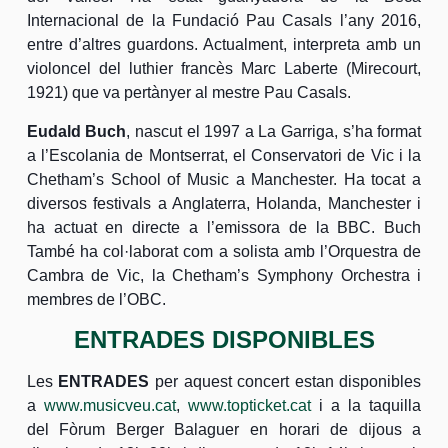
Internacional de la Fundació Pau Casals l’any 2016,
entre d’altres guardons. Actualment, interpreta amb un
violoncel del luthier francès Marc Laberte (Mirecourt,
1921) que va pertànyer al mestre Pau Casals.
Eudald Buch
, nascut el 1997 a La Garriga, s’ha format
a l’Escolania de Montserrat, el Conservatori de Vic i la
Chetham’s School of Music a Manchester. Ha tocat a
diversos festivals a Anglaterra, Holanda, Manchester i
ha actuat en directe a l’emissora de la BBC. Buch
També ha col·laborat com a solista amb l’Orquestra de
Cambra de Vic, la Chetham’s Symphony Orchestra i
membres de l’OBC.
ENTRADES DISPONIBLES
Les
ENTRADES
per aquest concert estan disponibles
a
www.musicveu.cat
,
www.topticket.cat
i a la taquilla
del Fòrum Berger Balaguer en horari de dijous a