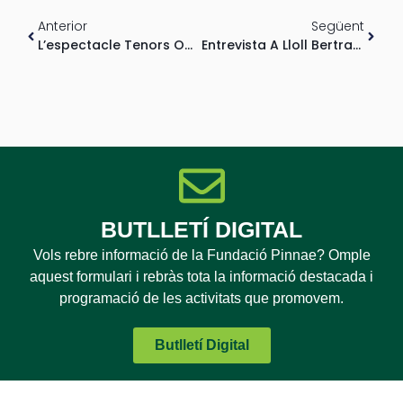
Anterior
Següent
L’espectacle Tenors Omple D’humor I Rialles El Fòrum Berger Balaguer
Entrevista A Lloll Bertran «La Deliciosa Dolçor De Les Vostres Catànies; El Sabor Exquisit Dels Vostres Vins»
BUTLLETÍ DIGITAL
Vols rebre informació de la Fundació Pinnae? Omple
aquest formulari i rebràs tota la informació destacada i
programació de les activitats que promovem.
Butlletí Digital