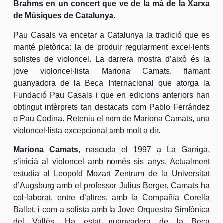
Brahms en un concert que ve de la mà de la Xarxa
de Músiques de Catalunya.
Pau Casals va encetar a Catalunya la tradició que es
manté pletòrica: la de produir regularment excel·lents
solistes de violoncel. La darrera mostra d’això és la
jove violoncel·lista Mariona Camats, flamant
guanyadora de la Beca Internacional que atorga la
Fundació Pau Casals i que en edicions anteriors han
obtingut intèrprets tan destacats com Pablo Ferrández
o Pau Codina. Reteniu el nom de Mariona Camats, una
violoncel·lista excepcional amb molt a dir.
Mariona Camats
, nascuda el 1997 a La Garriga,
s’inicià al violoncel amb només sis anys. Actualment
estudia al Leopold Mozart Zentrum de la Universitat
d’Augsburg amb el professor Julius Berger. Camats ha
col·laborat, entre d’altres, amb la Compañía Corella
Ballet, i com a solista amb la Jove Orquestra Simfònica
del Vallès. Ha estat guanyadora de la Beca