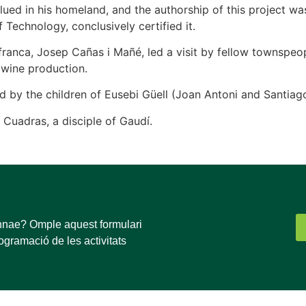
ed in his homeland, and the authorship of this project was 
 Technology, conclusively certified it.
franca, Josep Cañas i Mañé, led a visit by fellow townspeop
s wine production.
d by the children of Eusebi Güell (Joan Antoni and Santiago
 Cuadras, a disciple of Gaudí.
innae? Omple aquest formulari
rogramació de les activitats