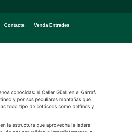
Contacte
Venda Entrades
os conocidas: el Celler Güell en el Garraf.
erráneo y por sus peculiares montañas que
las todo tipo de cetáceos como delfines y
 en la estructura que aprovecha la ladera
o vio por casualidad e inmediatamente lo