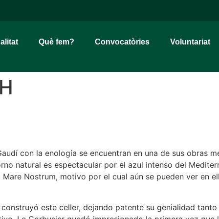
alitat
Què fem?
Convocatòries
Voluntariat
SH
Gaudí con la enología se encuentran en una de sus obras men
orno natural es espectacular por el azul intenso del Medit
 Mare Nostrum, motivo por el cual aún se pueden ver en el
 construyó este celler, dejando patente su genialidad tanto
ivo. Le Corbusier quedó impresionado la primera vez que l