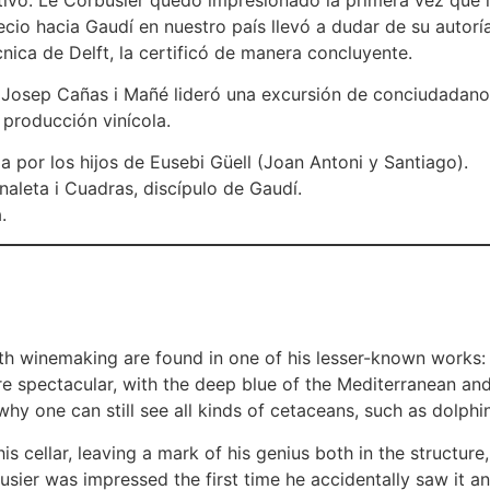
cio hacia Gaudí en nuestro país llevó a dudar de su autoría
nica de Delft, la certificó de manera concluyente.
o Josep Cañas i Mañé lideró una excursión de conciudadanos 
producción vinícola.
 por los hijos de Eusebi Güell (Joan Antoni y Santiago).
aleta i Cuadras, discípulo de Gaudí.
.
h winemaking are found in one of his lesser-known works: the
re spectacular, with the deep blue of the Mediterranean and
 why one can still see all kinds of cetaceans, such as dolphi
his cellar, leaving a mark of his genius both in the structu
usier was impressed the first time he accidentally saw it a