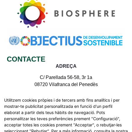
CONTACTE
ADREÇA
C/ Parellada 56-58, 3r 1a
08720 Vilafranca del Penedès
CONTACTE AMB NOSALTRES
Utilitzem cookies pròpies i de tercers amb fins analítics i per
mostrar-te publicitat personalitzada en funció d'un perfil
elaborat a partir dels teus hàbits de navegació. Pots
personalitzar les teves preferències prement "Configuració",
acceptar totes les cookies prement "Acceptar", o rebutjar-les
Tots els drets reservats | © Pinnae 2026
seleccionant "Rebutjar". Per a més informació, consulta la nostra