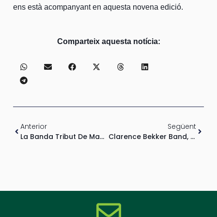
ens està acompanyant en aquesta novena edició.
Comparteix aquesta notícia:
Anterior
Següent
La Banda Tribut De Manel Fuentes Ens Presenta A Bruce Springsteen Al MUSICVEU
Clarence Bekker Band, En Concert Al Musicveu