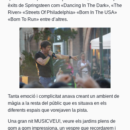
èxits de Springsteen com «Dancing In The Dark», «The
River» «Streets Of Philadelphia» «Born In The USA»
«Born To Run» entre d’altres.
Tanta emoció i complicitat anava creant un ambient de
màgia a la resta del públic que es situava en els
diferents espais que vorejaven la pista.
Una gran nit MUSICVEU!, veure els jardins plens de
gom a gom impressiona, un vespre que recordarem i