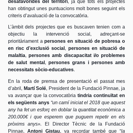
desafavorides del territori
, ja que tots els projectes
han obtingut unes puntuacions molt bones seguint els
criteris d’avaluació de la convocatòria.
L’àmbit dels projectes que es buscaven tenien com a
objectiu la intervenció social, adreçant-se
prioritàriament a
persones en situació de pobresa o
en risc d’exclusió social
,
persones en situació de
malaltia
,
persones amb discapacitat i/o problemes
de salut mental
,
persones grans i persones amb
necessitats sòcio-educatives
.
En la roda de premsa de presentació el passat mes
d’abril,
Martí Solé
, President de la Fundació Pinnae, ja
va avançar que la convocatòria
tindria continuïtat en
els següents anys
“un camí iniciat el 2018 que aquest
any ha fet un esforç en doblar la quantitat econòmica a
200.000€ i que esperem que puguem repetir en els
pròxims anys».
El Director Tècnic de la Fundació
Pinnae,
Antoni Gistau
, va recordar també que “
la