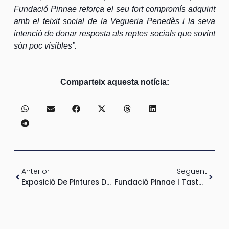
Fundació Pinnae reforça el seu fort compromís adquirit
amb el teixit social de la Vegueria Penedès i la seva
intenció de donar resposta als reptes socials que sovint
són poc visibles”.
Comparteix aquesta notícia:
Anterior
Següent
Exposició De Pintures De “Canano” Sintetitzant Essències – El Món Màgic De La Música
Fundació Pinnae I Tastavins Penedès Uneixen Esforços Per Aconseguir Un Vijazz Més Solidari