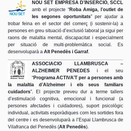
NOU SET EMPRESA D’INSERCIO, SCCL
amb el projecte “
Roba Amiga, l’outlet de
les segones oportunitats
” per ajudar a
trobar feina en el sector del comerç (i sostenir‐la) a
persones en greu situació d’exclusió laboral ja sigui per
raons de malaltia mental, discapacitat i especialment
per situació de multi‐problemàtica social. Es
desenvoluparà a
Alt Penedès i Garraf
.
ASSOCIACIO LLAMBRUSCA –
ALZHEIMER PENEDES
i el seu
“
Programa ACTIVA’T per a persones amb
la malaltia d’Alzheimer i els seus familiars
cuidadors
”. El projecte preveu dur a terme tallers
d’estimulació cognitiva, emocional i funcional (a
persones afectades i cuidadores), suport psicològic
individual, activitats esporàdiques com les sortides fora
del centre i es desenvoluparà a l’Espai Llambrusca de
Vilafranca del Penedès (
Alt Penedès
).