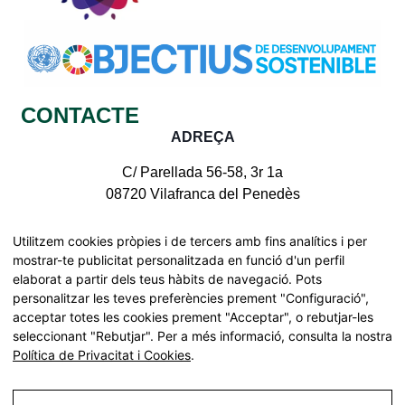
CONTACTE
ADREÇA
C/ Parellada 56-58, 3r 1a
08720 Vilafranca del Penedès
CONTACTE AMB NOSALTRES
Utilitzem cookies pròpies i de tercers amb fins analítics i per
mostrar-te publicitat personalitzada en funció d'un perfil
elaborat a partir dels teus hàbits de navegació. Pots
personalitzar les teves preferències prement "Configuració",
acceptar totes les cookies prement "Acceptar", o rebutjar-les
Tots els drets reservats | © Pinnae 2026
seleccionant "Rebutjar". Per a més informació, consulta la nostra
Declaració d'accessibilitat
Política de Privacitat i Cookies
.
Mapa web
Cerca