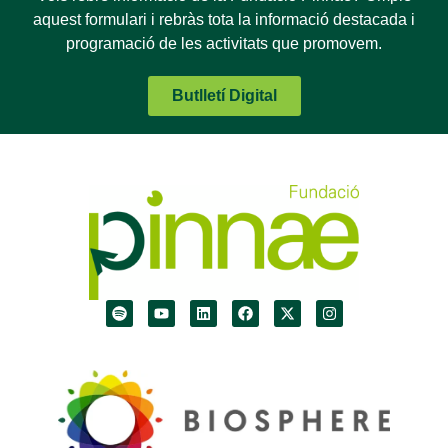
aquest formulari i rebràs tota la informació destacada i
programació de les activitats que promovem.
Butlletí Digital