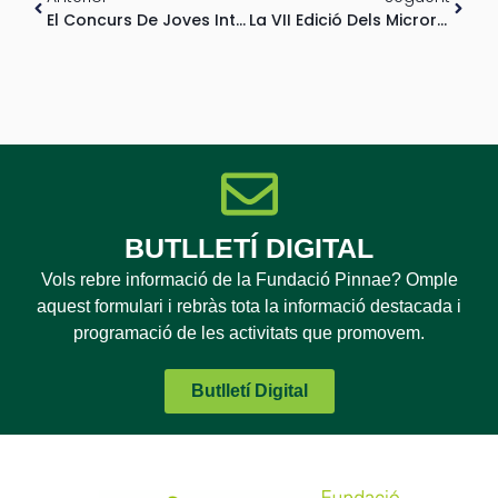
El Concurs De Joves Intèrprets De Piano De Catalunya Arriba A La Seva 51a Edició
La VII Edició Dels Microrelats, Que Impulsa La Fundació Pinnae, Es Presenta Amb Moltes Novetats En Aquesta Edició
BUTLLETÍ DIGITAL
Vols rebre informació de la Fundació Pinnae? Omple
aquest formulari i rebràs tota la informació destacada i
programació de les activitats que promovem.
Butlletí Digital