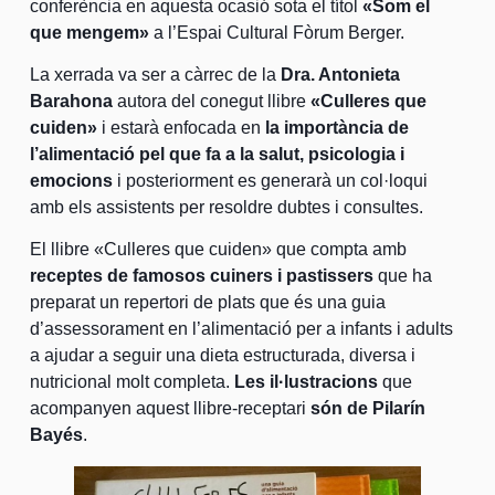
conferència en aquesta ocasió sota el títol
«Som el
que mengem»
a l’Espai Cultural Fòrum Berger.
La xerrada va ser a càrrec de la
Dra. Antonieta
Barahona
autora del conegut llibre
«Culleres que
cuiden»
i estarà enfocada en
la importància de
l’alimentació pel que fa a la salut, psicologia i
emocions
i posteriorment es generarà un col·loqui
amb els assistents per resoldre dubtes i consultes.
El llibre «Culleres que cuiden» que compta amb
receptes de famosos cuiners i pastissers
que ha
preparat un repertori de plats que és una guia
d’assessorament en l’alimentació per a infants i adults
a ajudar a seguir una dieta estructurada, diversa i
nutricional molt completa.
Les il·lustracions
que
acompanyen aquest llibre-receptari
són de Pilarín
Bayés
.