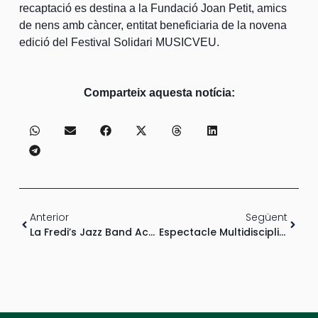
recaptació es destina a la Fundació Joan Petit, amics
de nens amb càncer, entitat beneficiaria de la novena
edició del Festival Solidari MUSICVEU.
Comparteix aquesta notícia:
Anterior
Següent
La Fredi’s Jazz Band Acompanyats De Cinc Veus Magistrals Actuaran Dissabte Al Musicveu
Espectacle Multidisciplinari ‘A Propòsit D’unes Flors’ Al Fòrum Berger