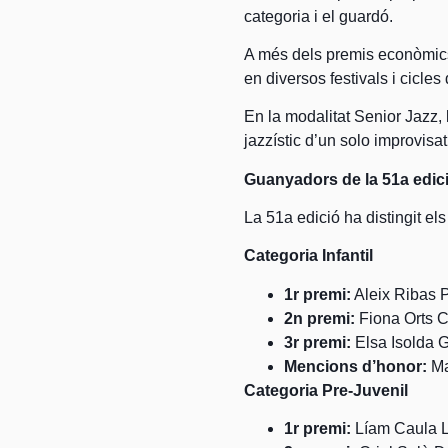
categoria i el guardó.
A més dels premis econòmics,
en diversos festivals i cicles 
En la modalitat Senior Jazz,
jazzístic d’un solo improvis
Guanyadors de la 51a edic
La 51a edició ha distingit els
Categoria Infantil
1r premi:
Aleix Ribas 
2n premi:
Fiona Orts Ca
3r premi:
Elsa Isolda 
Mencions d’honor:
Ma
Categoria Pre-Juvenil
1r premi:
Líam Caula 