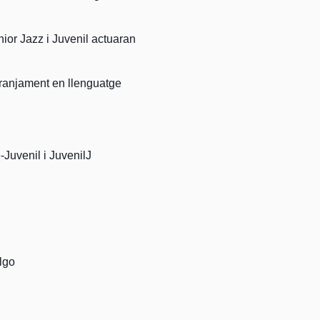
ior Jazz i Juvenil actuaran
rranjament en llenguatge
e-Juvenil i JuvenilJ
lgo