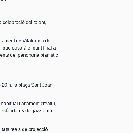
celebració del talent,
ntament de Vilafranca del
 que posarà el punt final a
ents del panorama pianístic
s 20 h, la plaça Sant Joan
abitual i altament creatiu,
rà estàndards del jazz amb
tats reals de projecció