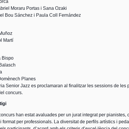
orca
riel Moraru Portas i Sana Ozaki
el Bou Sánchez i Paula Coll Fernández
 Muñoz
l Martí
 Bispo
Balasch
a
Domènech Planes
ia Senior Jazz es proclamaran al finalitzar les sessions de les
del concurs.
igi
concurs han estat avaluades per un jurat integrat per pianistes,
format per professionals. La diversitat de perfils artístics i pe
els participants, d’acord amb els criteris d’excel·lència del conc