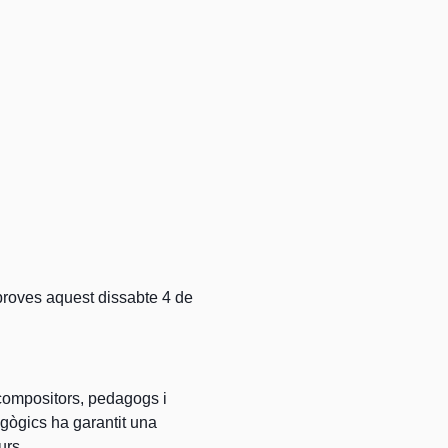
 proves aquest dissabte 4 de
 compositors, pedagogs i
dagògics ha garantit una
urs.