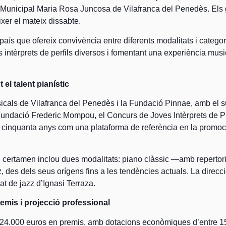
ri Municipal Maria Rosa Juncosa de Vilafranca del Penedès. El
xer el mateix dissabte.
país que ofereix convivència entre diferents modalitats i categor
ves intèrprets de perfils diversos i fomentant una experiència musi
el talent pianístic
icals de Vilafranca del Penedès i la Fundació Pinnae, amb el s
 Fundació Frederic Mompou, el Concurs de Joves Intèrprets de 
e cinquanta anys com una plataforma de referència en la promoció
 certamen inclou dues modalitats: piano clàssic —amb repertori
des dels seus orígens fins a les tendències actuals. La direcció
tat de jazz d’Ignasi Terraza.
emis i projecció professional
e 24.000 euros en premis, amb dotacions econòmiques d’entre 15