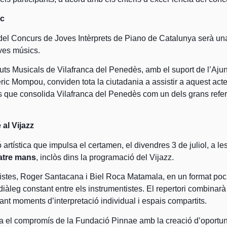
ic
del Concurs de Joves Intèrprets de Piano de Catalunya serà una 
oves músics.
ts Musicals de Vilafranca del Penedès, amb el suport de l’Aju
ic Mompou, conviden tota la ciutadania a assistir a aquest acte,
s que consolida Vilafranca del Penedès com un dels grans refer
 al Vijazz
artística que impulsa el certamen, el divendres 3 de juliol, a le
atre mans
, inclòs dins la programació del Vijazz.
istes, Roger Santacana i Biel Roca Matamala, en un format poc h
 diàleg constant entre els instrumentistes. El repertori combina
nt moments d’interpretació individual i espais compartits.
ca el compromís de la Fundació Pinnae amb la creació d’oportuni