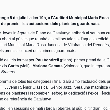
menge 5 de juliol, a les 19h, a l’Auditori Municipal Maria Ros
 de premis i les actuacions dels pianistes guardonats.
 Joves Intèrprets de Piano de Catalunya arribarà al seu punt c
 obert al públic que reunirà els millors talents d’aquesta edició
ditori Municipal Maria Rosa Juncosa de Vilafranca del Penedè
dels premis i concert dels primers guardonats.
ió del trio format per
Pau Vendrell
(piano), primer premi de la 
exis Garita
(violí) i
Mariona Camats
(violoncel), que interpreta
s Brahms
.
 premis de totes les categories i finalitzarà amb l’actuació dels p
nil, Juvenil i Sènior Clàssica i Sènior Jazz. Serà una magnífica 
s de pianistes i reconèixer l’esforç, la dedicació i l’excel·lència
no de referència de Catalunya.
liol, en sessions de matí i tarda i obertes al públic, tindran lloc