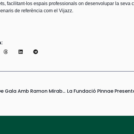
prets, facilitant-los espais professionals on desenvolupar la seva
enaris de referència com el Vijazz.
a:
El Musicveu Es Vesteix De Gala Amb Ramon Mirabet I El Millor Tribut A Elton John