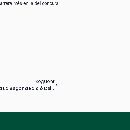
 carrera més enllà del concurs
Següent
La Fundació Pinnae Presenta La Segona Edició Del Cicle «Clàssica A La Fresca» Als Jardins Del Centre De Dia Jaume Nicolás