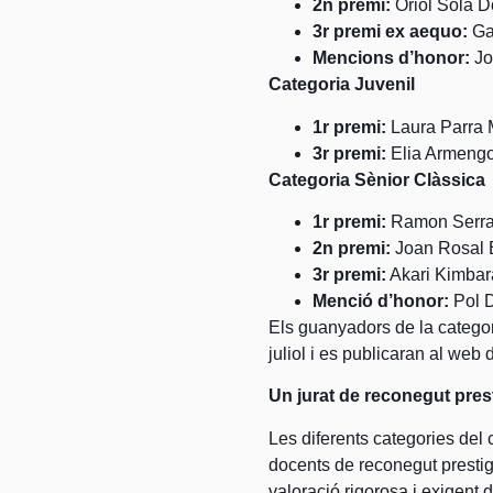
2n premi:
Oriol Solà D
3r premi ex aequo:
Gab
Mencions d’honor:
Jo
Categoria Juvenil
1r premi:
Laura Parra
3r premi:
Elia Armengo
Categoria Sènior Clàssica
1r premi:
Ramon Serra
2n premi:
Joan Rosal 
3r premi:
Akari Kimbar
Menció d’honor:
Pol 
Els guanyadors de la categor
juliol i es publicaran al web 
Un jurat de reconegut prest
Les diferents categories del 
docents de reconegut prestigi 
valoració rigorosa i exigent d