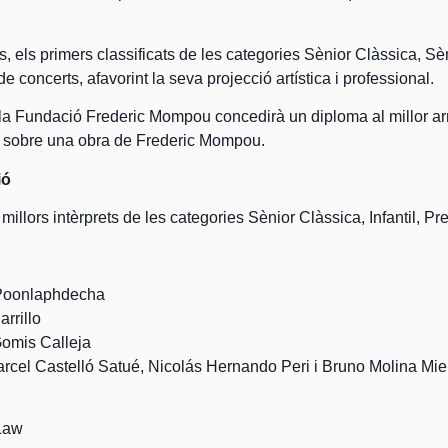
 els primers classificats de les categories Sènior Clàssica, Sèn
de concerts, afavorint la seva projecció artística i professional.
 la Fundació Frederic Mompou concedirà un diploma al millor a
at sobre una obra de Frederic Mompou.
ió
 millors intèrprets de les categories Sènior Clàssica, Infantil, Pr
Poonlaphdecha
rrillo
Gomis Calleja
rcel Castelló Satué, Nicolás Hernando Peri i Bruno Molina Mie
Law