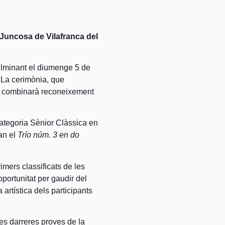
a Juncosa de Vilafranca del
ulminant el diumenge 5 de
. La cerimònia, que
s, combinarà reconeixement
Categoria Sènior Clàssica en
ran el
Trío núm. 3 en do
rimers classificats de les
oportunitat per gaudir del
 artística dels participants
 les darreres proves de la