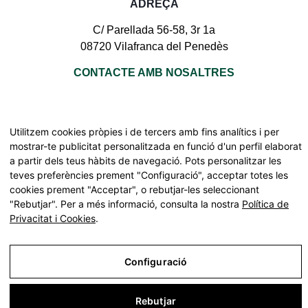
ADREÇA
C/ Parellada 56-58, 3r 1a
08720 Vilafranca del Penedès
CONTACTE AMB NOSALTRES
Utilitzem cookies pròpies i de tercers amb fins analítics i per
mostrar-te publicitat personalitzada en funció d'un perfil elaborat
Tots els drets reservats | © Pinnae 2026
a partir dels teus hàbits de navegació. Pots personalitzar les
Declaració d'accessibilitat
teves preferències prement "Configuració", acceptar totes les
Mapa web
cookies prement "Acceptar", o rebutjar-les seleccionant
"Rebutjar". Per a més informació, consulta la nostra
Política de
Cerca
Privacitat i Cookies
.
Avís Legal
Configuració
Política de Privacitat i Cookies
Configuració
Rebutjar