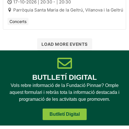
Johannes Brahms
17-10-2026 | 20:30 - | 20:30
Parròquia Santa Maria de la Geltrú, Vilanova i la Geltrú
Concerts
LOAD MORE EVENTS
BUTLLETÍ DIGITAL
Vols rebre informació de la Fundació Pinnae? Omple
aquest formulari i rebràs tota la informació destacada i
programació de les activitats que promovem.
Butlletí Digital