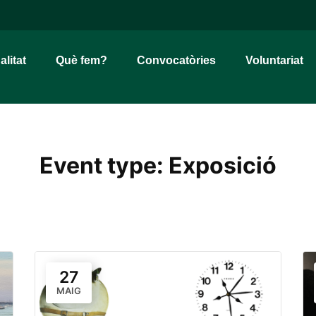
alitat
Què fem?
Convocatòries
Voluntariat
Event type:
Exposició
27
MAIG