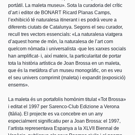
portàtil. La maleta museu». Sota la curadoria del crític
d’art i editor de BONART Ricard Planas Camps,
l’exhibició té naturalesa itinerant i es podrà veure a
diferents ciutats de Catalunya. Segons el seu curador,
recull tres vectors essencials: «La naturalesa viatgera
d’aquest home de món, la naturalesa de l’art com
quelcom nòmada i universalista -que les xarxes socials
han amplificat- i, així mateix, la particularitat de portar
tota la història artística de Joan Brossa en un maleta,
que és la metàfora d’un museu monogràfic, on es veu
el seu univers comprimit (maleta) i expandit (exposició)
ensems».
La maleta és un portafolis homònim titulat «Tot Brossa»
i editat el 1997 per Sarenco-Club Edizione a Verona
(Itàlia). El projecte es va concebre en un any
especialment significatiu per a Joan Brossa: el 1997,
l’artista representava Espanya a la XLVII Biennal de