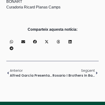
BONART
Curadoria Ricard Planas Camps
Comparteix aquesta notícia:
Anterior
Següent
Alfred García Presentarà La Seva Nova Gira Al Musicveu Amb Un Concert Especial Entre Vinyes
Rosario I Brothers In Band Protagonitzen El Gran Cap De Setmana Del Festival Solidari Musicveu A Codorníu