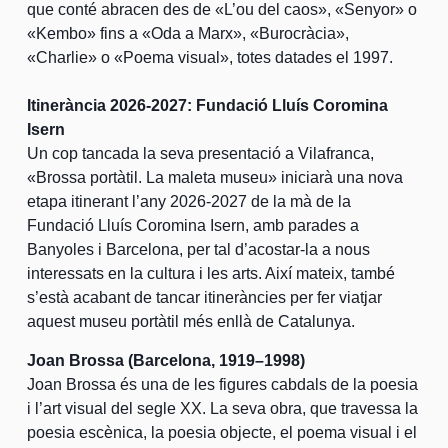
que conté abracen des de «L’ou del caos», «Senyor» o
«Kembo» fins a «Oda a Marx», «Burocràcia»,
«Charlie» o «Poema visual», totes datades el 1997.
Itinerància 2026-2027: Fundació Lluís Coromina
Isern
Un cop tancada la seva presentació a Vilafranca,
«Brossa portàtil. La maleta museu» iniciarà una nova
etapa itinerant l’any 2026-2027 de la mà de la
Fundació Lluís Coromina Isern, amb parades a
Banyoles i Barcelona, per tal d’acostar-la a nous
interessats en la cultura i les arts. Així mateix, també
s’està acabant de tancar itineràncies per fer viatjar
aquest museu portàtil més enllà de Catalunya.
Joan Brossa (Barcelona, 1919–1998)
Joan Brossa és una de les figures cabdals de la poesia
i l’art visual del segle XX. La seva obra, que travessa la
poesia escènica, la poesia objecte, el poema visual i el