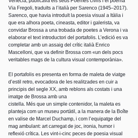
Venècia, publicava els seus Poemes civils i el poema
Via Fregoli, traduïts a l’italià per Sarenco (1945–2017).
Sarenco, que havia introduït la poesia visual a Itàlia i
que era alhora poeta, cineasta, editor i galerista, va
convidar Brossa a una trobada de poetes a Verona i va
elaborar el text introductori del portafolis. L’edició es va
completar amb un assaig del crític italià Enrico
Mascelloni, que va definir Brossa com «un dels pocs
veritables mags de la cultura visual contemporània».
El portafolis es presenta en forma de maleta de viatge
d’estil retro, evocadora de les realitzades en cuir a
principis del segle XX, amb reblons als costats i una
imatge de Brossa amb una
cistella. Més que un simple contenidor, la maleta es
planteja com un museu portàtil, a la manera de la Boîte
en valise de Marcel Duchamp, i com l’equipatge del
mag ambulant: art carregat de joc, ironia, humor i
reflexió crítica. Les vint-i-cinc peces de poesia visual