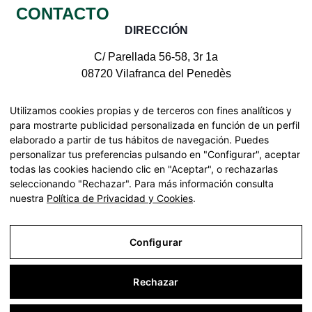
CONTACTO
DIRECCIÓN
C/ Parellada 56-58, 3r 1a
08720 Vilafranca del Penedès
CONTACTE CON NOSOTROS
Utilizamos cookies propias y de terceros con fines analíticos y
para mostrarte publicidad personalizada en función de un perfil
elaborado a partir de tus hábitos de navegación. Puedes
personalizar tus preferencias pulsando en "Configurar", aceptar
todas las cookies haciendo clic en "Aceptar", o rechazarlas
Todos los derechos reservados | © Pinnae 2026
seleccionando "Rechazar". Para más información consulta
Declaración de accesibilidad
nuestra
Política de Privacidad y Cookies
.
Mapa web
Buscar
Configurar
Rechazar
Aviso Legal
Política de Privacidad y Cookies