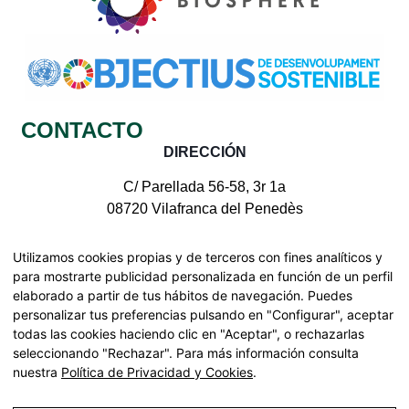
CONTACTO
DIRECCIÓN
C/ Parellada 56-58, 3r 1a
08720 Vilafranca del Penedès
CONTACTE CON NOSOTROS
Utilizamos cookies propias y de terceros con fines analíticos y
para mostrarte publicidad personalizada en función de un perfil
elaborado a partir de tus hábitos de navegación. Puedes
personalizar tus preferencias pulsando en "Configurar", aceptar
todas las cookies haciendo clic en "Aceptar", o rechazarlas
Todos los derechos reservados | © Pinnae 2026
seleccionando "Rechazar". Para más información consulta
Declaración de accesibilidad
nuestra
Política de Privacidad y Cookies
.
Mapa web