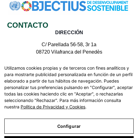
CONTACTO
DIRECCIÓN
C/ Parellada 56-58, 3r 1a
08720 Vilafranca del Penedès
CONTACTE CON NOSOTROS
Utilizamos cookies propias y de terceros con fines analíticos y
para mostrarte publicidad personalizada en función de un perfil
elaborado a partir de tus hábitos de navegación. Puedes
personalizar tus preferencias pulsando en "Configurar", aceptar
todas las cookies haciendo clic en "Aceptar", o rechazarlas
Todos los derechos reservados | © Pinnae 2026
seleccionando "Rechazar". Para más información consulta
Declaración de accesibilidad
nuestra
Política de Privacidad y Cookies
.
Mapa web
Buscar
Configurar